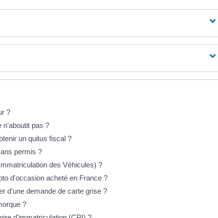
ur ?
 n'aboutit pas ?
tenir un quitus fiscal ?
 sans permis ?
Immatriculation des Véhicules) ?
to d'occasion acheté en France ?
ger d'une demande de carte grise ?
morque ?
soire d'immatriculation (CPI) ?