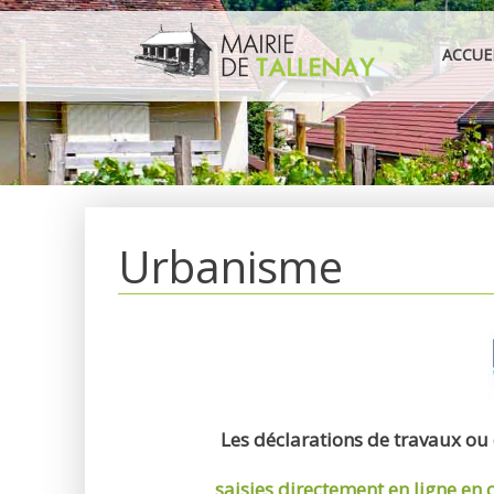
Aller
au
ACCUE
contenu
Urbanisme
Les déclarations de travaux ou
saisies directement en ligne
en 