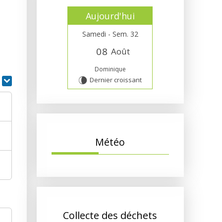
Aujourd'hui
Samedi - Sem. 32
0
8
Août
Dominique
Dernier croissant
V
r
Météo
Collecte des déchets