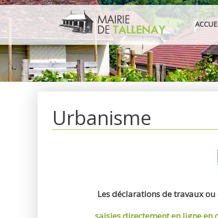
Aller
au
ACCUE
contenu
Urbanisme
Les déclarations de travaux ou
saisies directement en ligne
en 