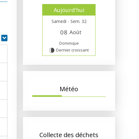
Aujourd'hui
Samedi - Sem. 32
0
8
Août
r
Dominique
Dernier croissant
V
Météo
Collecte des déchets