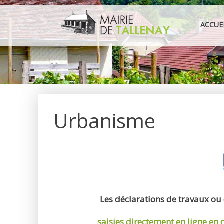
Aller
au
ACCUE
contenu
Urbanisme
Les déclarations de travaux ou
saisies directement en ligne
en 