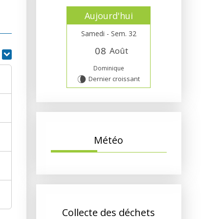
Aujourd'hui
Samedi - Sem. 32
0
8
Août
r
Dominique
Dernier croissant
V
Météo
Collecte des déchets