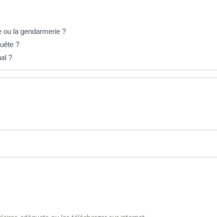
e ou la gendarmerie ?
quête ?
al ?