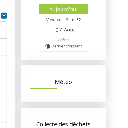
Aujourd'hui
r
Vendredi - Sem. 32
0
7
Août
Gaétan
Dernier croissant
V
Météo
?
Collecte des déchets