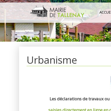
Aller
au
ACCUE
contenu
Urbanisme
Les déclarations de travaux ou
saisies directement en ligne
en 