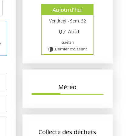
Aujourd'hui
Vendredi - Sem. 32
0
7
Août
Gaétan
y
Dernier croissant
V
Météo
Collecte des déchets