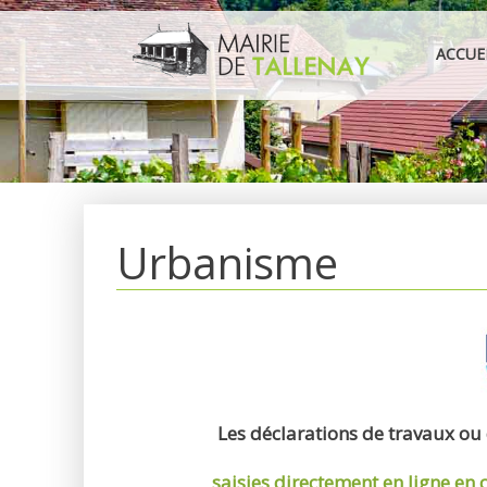
Aller
au
ACCUE
contenu
Urbanisme
Les déclarations de travaux ou
saisies directement en ligne
en 