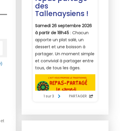
e)
 et