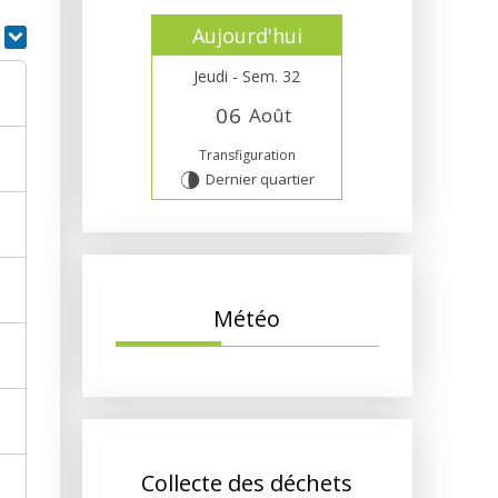
Aujourd'hui
r
Jeudi - Sem. 32
0
6
Août
Transfiguration
Dernier quartier
U
Météo
Collecte des déchets