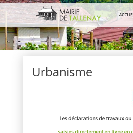
Aller
au
ACCUE
contenu
Urbanisme
Les déclarations de travaux ou
saisies directement en ligne
en 