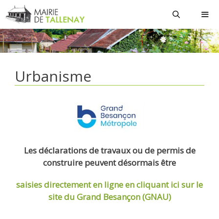
Aller
au
contenu
MEN
Urbanisme
Les déclarations de travaux ou de permis de
construire peuvent désormais être
saisies directement en ligne
en cliquant ici sur le
site du Grand Besançon (GNAU)