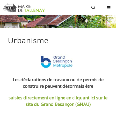
Aller
au
contenu
MEN
Urbanisme
Les déclarations de travaux ou de permis de
construire peuvent désormais être
saisies directement en ligne
en cliquant ici sur le
site du Grand Besançon (GNAU)