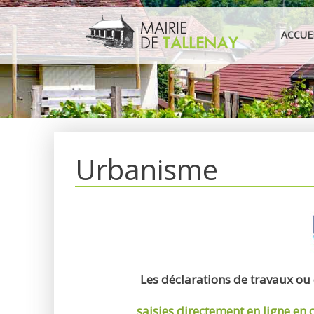
Aller
au
ACCUE
contenu
Urbanisme
Les déclarations de travaux ou
saisies directement en ligne
en 