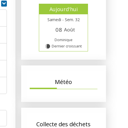
r
Aujourd'hui
Samedi - Sem. 32
0
8
Août
Dominique
Dernier croissant
W
Météo
Collecte des déchets