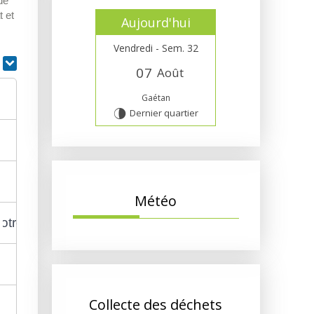
de
t et
Aujourd'hui
Vendredi - Sem. 32
r
0
7
Août
Gaétan
Dernier quartier
U
Météo
re contrat de travail ?
Collecte des déchets