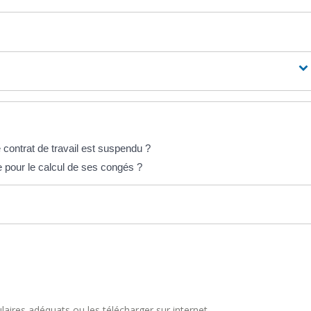
e contrat de travail est suspendu ?
e pour le calcul de ses congés ?
aires adéquats ou les télécharger sur internet.