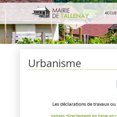
Aller
au
ACCUE
contenu
Urbanisme
Les déclarations de travaux ou
saisies directement en ligne
en 