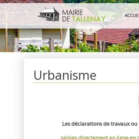
Aller
au
ACCUE
contenu
Urbanisme
Les déclarations de travaux ou
saisies directement en ligne
en 