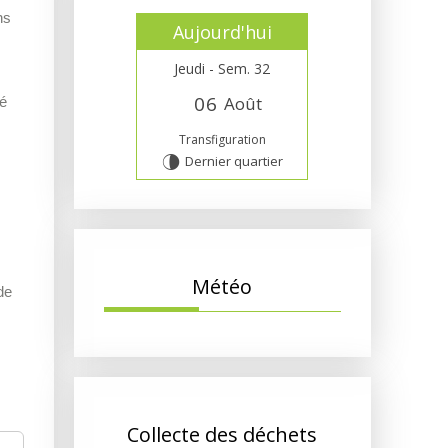
ns
Aujourd'hui
Jeudi - Sem. 32
0
6
Août
gé
Transfiguration
Dernier quartier
U
Météo
de
Collecte des déchets