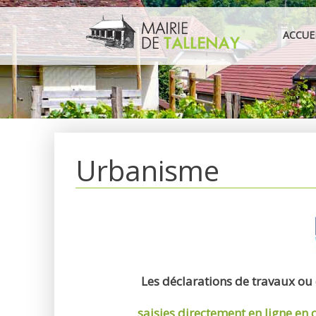
Aller
au
ACCUE
contenu
Urbanisme
Les déclarations de travaux ou
saisies directement en ligne
en 