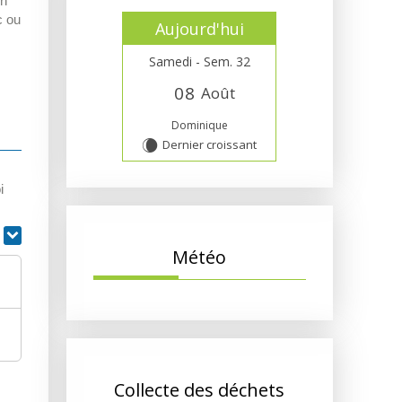
un
c ou
Aujourd'hui
Samedi - Sem. 32
0
8
Août
Dominique
Dernier croissant
W
i
r
Météo
Collecte des déchets