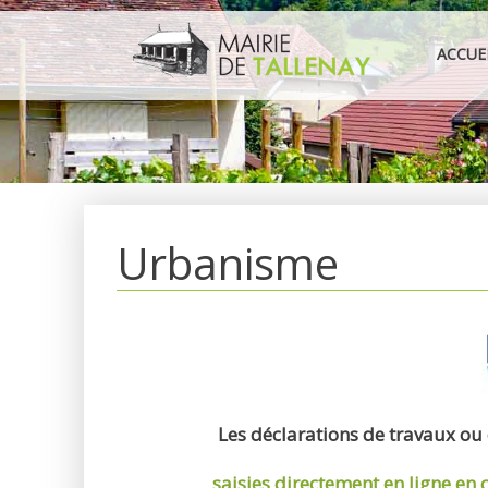
Aller
au
ACCUE
contenu
Urbanisme
Les déclarations de travaux ou
saisies directement en ligne
en 