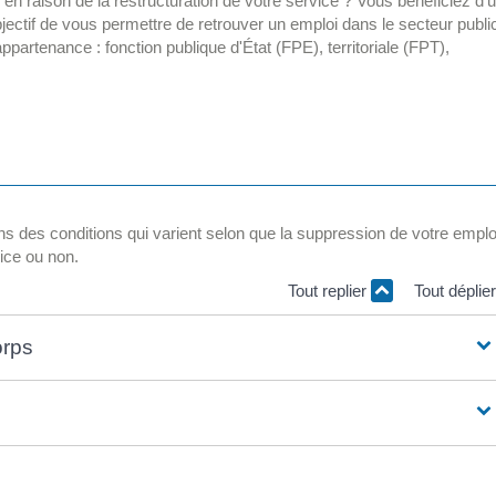
en raison de la restructuration de votre service ? Vous bénéficiez d'
jectif de vous permettre de retrouver un emploi dans le secteur publi
'appartenance : fonction publique d'État (FPE), territoriale (FPT),
s des conditions qui varient selon que la suppression de votre emplo
vice ou non.
Tout replier
Tout déplie
orps