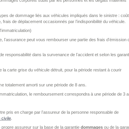
dommages corporels subis par les personnes et les dégâts matériels
types de dommage liés aux véhicules impliqués dans le sinistre : coût
, frais de déplacement occasionnés par l'indisponibilité du véhicule.
d'immatriculation)
able, l'assurance peut vous rembourser une partie des frais d'émission 
e responsabilité dans la survenance de l'accident et selon les garant
a carte grise du véhicule détruit, pour la période restant à courir
mme totalement amorti sur une période de 8 ans.
d'immatriculation, le remboursement correspondra à une période de 3 a
tre pris en charge par l'assureur de la personne responsable de
 civile
.
e propre assureur sur la base de la garantie
dommages
ou de la gara