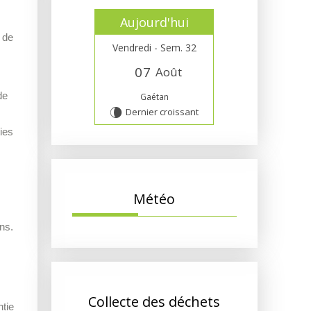
Aujourd'hui
 de
Vendredi - Sem. 32
0
7
Août
de
Gaétan
Dernier croissant
V
ies
Météo
ns.
Collecte des déchets
ntie