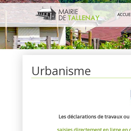
Aller
au
ACCUE
contenu
Urbanisme
Les déclarations de travaux ou
saisies directement en ligne
en 