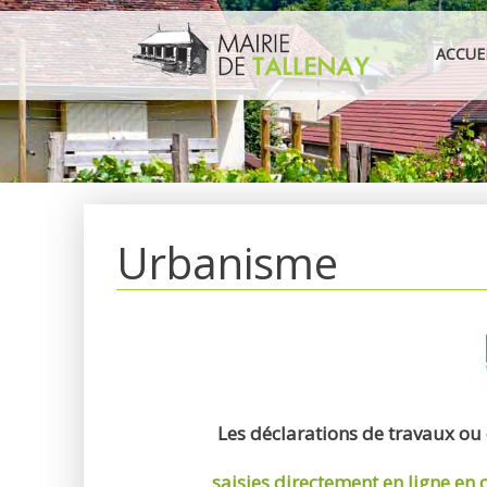
Aller
au
ACCUE
contenu
Urbanisme
Les déclarations de travaux ou
saisies directement en ligne
en 