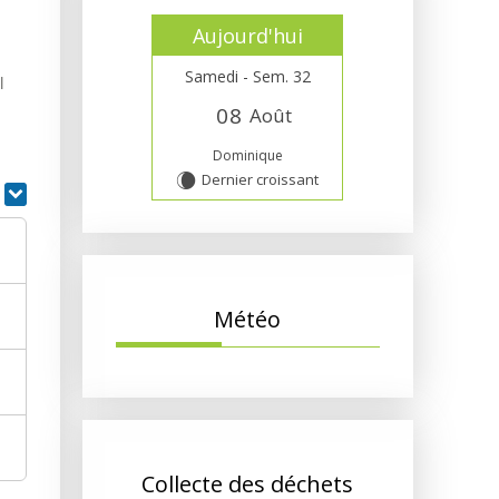
Aujourd'hui
Samedi - Sem. 32
l
0
8
Août
Dominique
Dernier croissant
W
r
Météo
Collecte des déchets