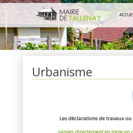
Aller
au
ACCUE
contenu
Urbanisme
Les déclarations de travaux ou
saisies directement en ligne
en 