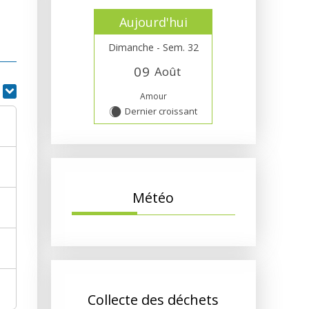
Aujourd'hui
Dimanche - Sem. 32
0
9
Août
r
Amour
Dernier croissant
X
Météo
Collecte des déchets