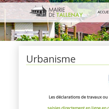
Aller
au
ACCUE
contenu
Urbanisme
Les déclarations de travaux ou
saisies directement en ligne
en 