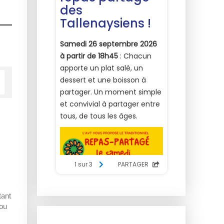
tant
ou