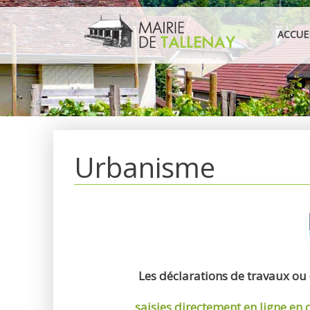
Aller
au
ACCUE
contenu
Urbanisme
Les déclarations de travaux ou
saisies directement en ligne
en 