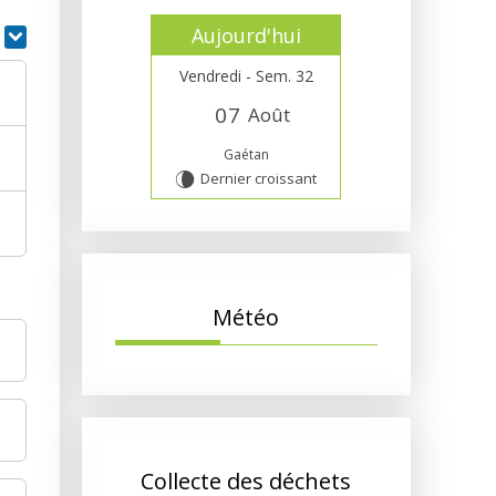
Aujourd'hui
r
Vendredi - Sem. 32
0
7
Août
Gaétan
Dernier croissant
V
Météo
Collecte des déchets