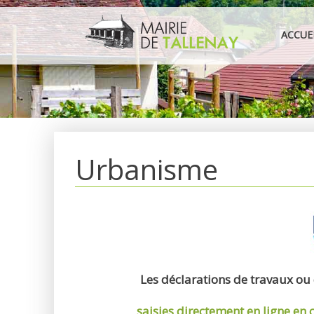
Aller
au
ACCUE
contenu
Urbanisme
Les déclarations de travaux ou
saisies directement en ligne
en 