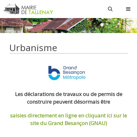
Aller
au
contenu
MEN
Urbanisme
Les déclarations de travaux ou de permis de
construire peuvent désormais être
saisies directement en ligne
en cliquant ici sur le
site du Grand Besançon (GNAU)