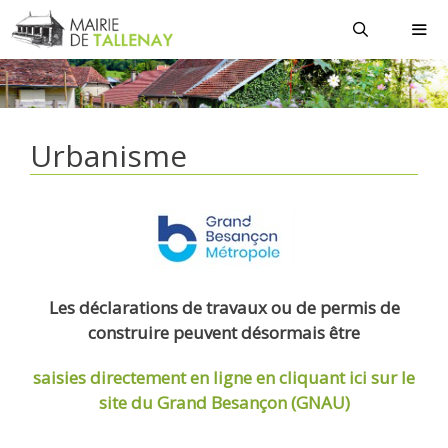
Aller
au
contenu
MEN
Urbanisme
Les déclarations de travaux ou de permis de
construire peuvent désormais être
saisies directement en ligne
en cliquant ici sur le
site du Grand Besançon (GNAU)