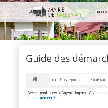
Aller
au
ACCUE
contenu
Guide des démarc
Accueil particuliers
>
Argent - Impôts - Consomma
surendettement ?