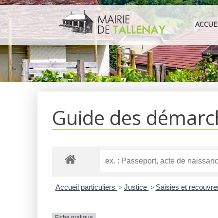
Aller
au
ACCUE
contenu
Guide des démarc
Accueil particuliers
>
Justice
>
Saisies et recouvr
Fiche pratique