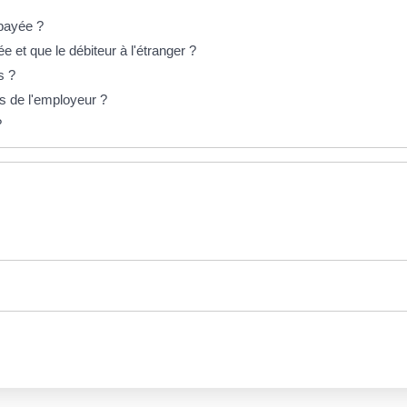
 payée ?
e et que le débiteur à l'étranger ?
s ?
ons de l'employeur ?
?