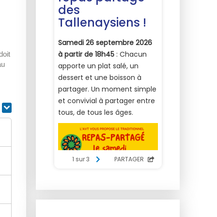
doit
au
r