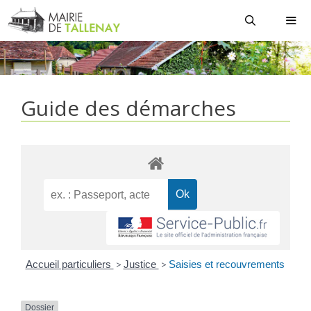
Aller
au
contenu
MEN
Guide des démarches
Accueil particuliers
>
Justice
>
Saisies et recouvrements
Dossier