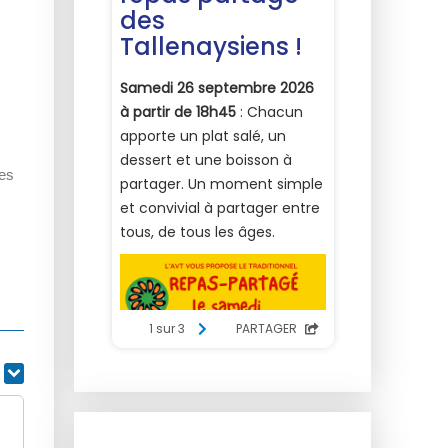
tes
r