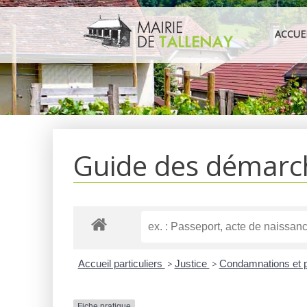
Aller
au
ACCUE
contenu
Guide des démarc
Accueil particuliers
>
Justice
>
Condamnations et 
Fiche pratique