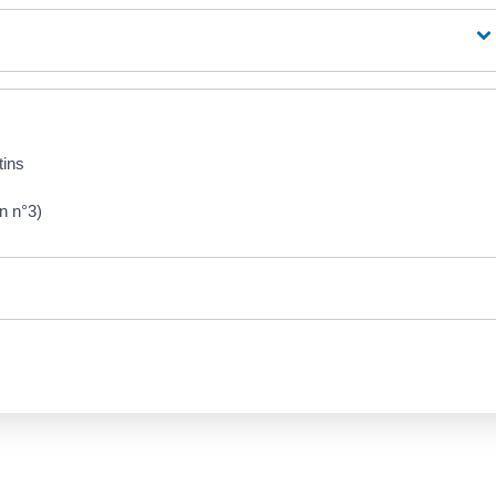
tins
in n°3)