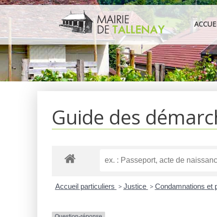
Aller
au
ACCUE
contenu
Guide des démarc
Accueil particuliers
>
Justice
>
Condamnations et 
Question-réponse