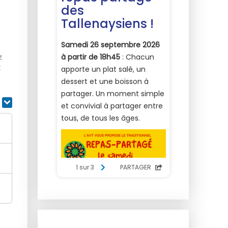
z
t
r