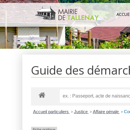
Aller
au
ACCUE
contenu
Guide des démarc
Accueil particuliers
>
Justice
>
Affaire pénale
>
Com
Fiche pratique