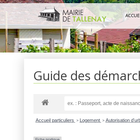
Aller
au
ACCUE
contenu
Guide des démarc
Accueil particuliers
>
Logement
>
Autorisation d'u
Fiche pratique