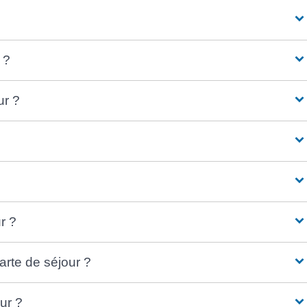
 ?
ur ?
r ?
carte de séjour ?
ur ?