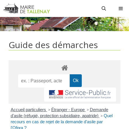
Aller
au
contenu
MEN
Guide des démarches
Accueil particuliers
>
Étranger - Europe
>
Demande
d'asile (réfugié, protection subsidiaire, apatride)
>
Quel
recours en cas de rejet de la demande d'asile par
l'Ofpra ?