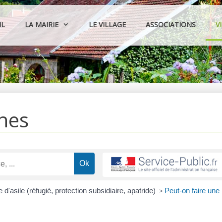
IL
LA MAIRIE
LE VILLAGE
ASSOCIATIONS
V
hes
'asile (réfugié, protection subsidiaire, apatride)
>
Peut-on faire une