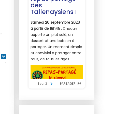
e
s
r