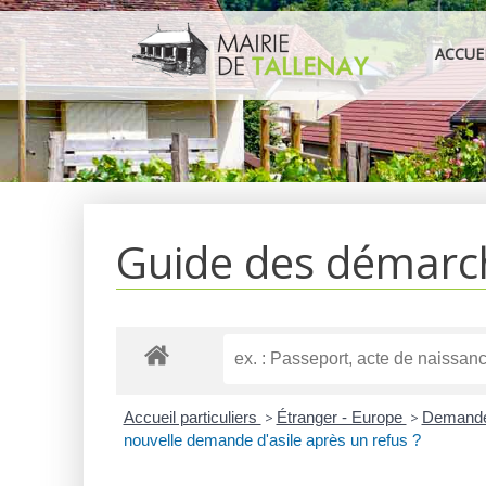
Aller
au
ACCUE
contenu
Guide des démarc
Accueil particuliers
>
Étranger - Europe
>
Demande d
nouvelle demande d'asile après un refus ?