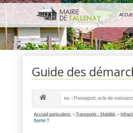
Aller
au
ACCUE
contenu
Guide des démarc
Accueil particuliers
>
Transports - Mobilité
>
Infrac
flashé ?