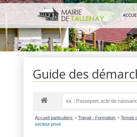
Aller
au
ACCUE
contenu
Guide des démarc
Accueil particuliers
>
Travail - Formation
>
Temps de
secteur privé