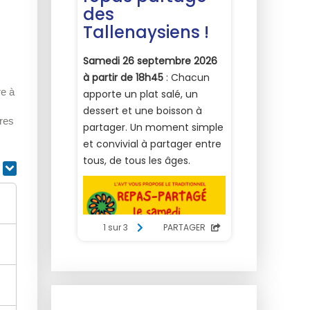
re à
res
r