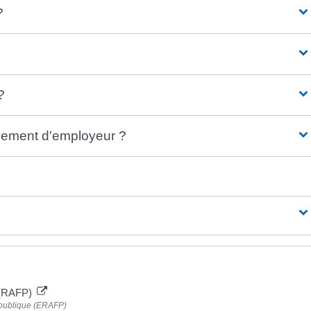
?
?
gement d'employeur ?
e (RAFP)
n publique (ERAFP)