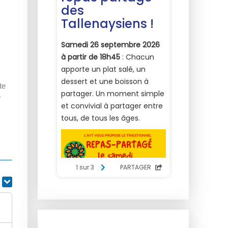
te
e
r