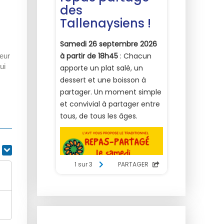
yeur
ui
r