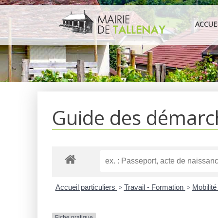
Aller
au
ACCUE
contenu
Guide des démarc
Accueil particuliers
>
Travail - Formation
>
Mobilité
Fiche pratique