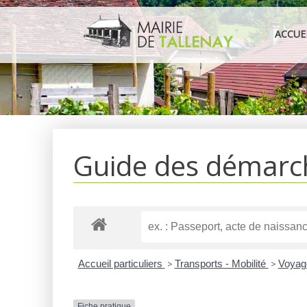
Aller
au
ACCUE
contenu
Guide des démarc
Accueil particuliers
>
Transports - Mobilité
>
Voyag
Fiche pratique