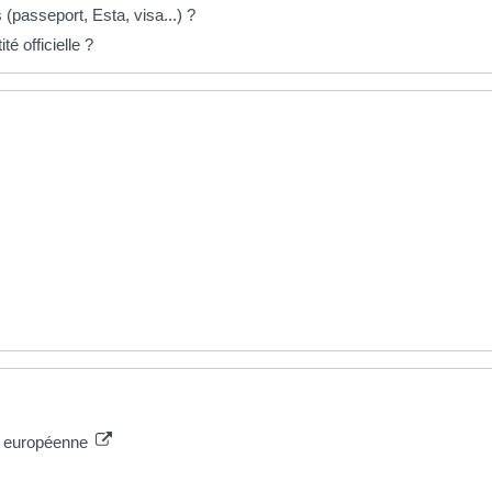
(passeport, Esta, visa...) ?
té officielle ?
n européenne