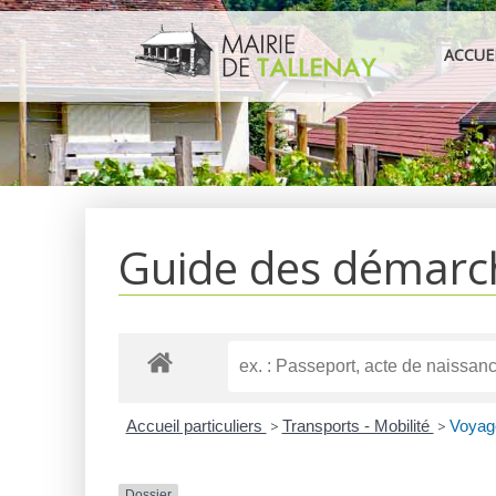
Aller
au
ACCUE
contenu
Guide des démarc
Accueil particuliers
>
Transports - Mobilité
>
Voyag
Dossier