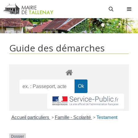
Aller
au
contenu
MEN
Guide des démarches
Accueil particuliers
>
Famille - Scolarité
>
Testament
Dossier