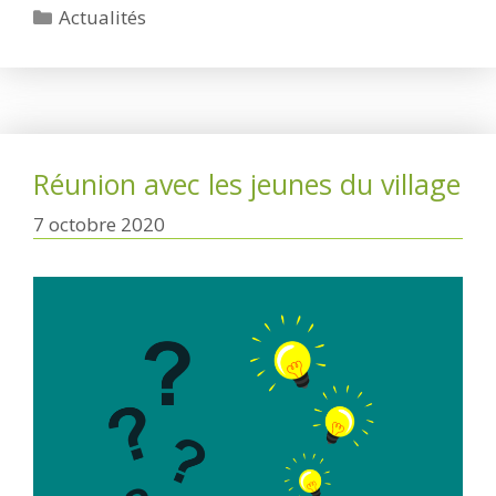
Catégories
Actualités
Réunion avec les jeunes du village
7 octobre 2020