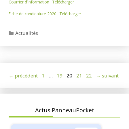
Courrier d’information
Télécharger
Fiche de candidature 2020
Télécharger
Catégories
Actualités
Page
Page
Page
Page
Page
←
précédent
1
…
19
20
21
22
→
suivant
Actus PanneauPocket