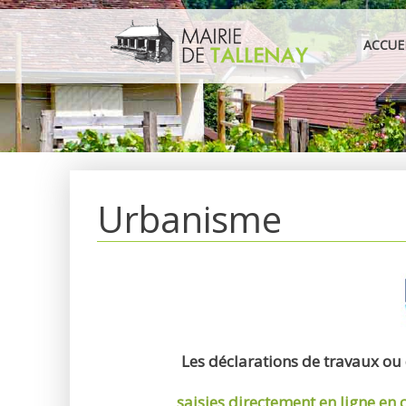
Aller
au
ACCUE
contenu
Urbanisme
Les déclarations de travaux ou
saisies directement en ligne
en 