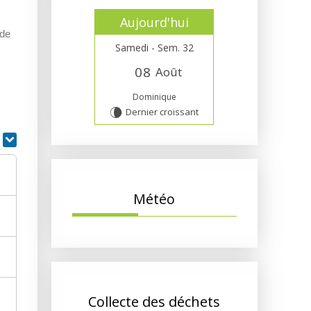
Aujourd'hui
 de
Samedi - Sem. 32
0
8
Août
Dominique
Dernier croissant
V
r
Météo
Collecte des déchets