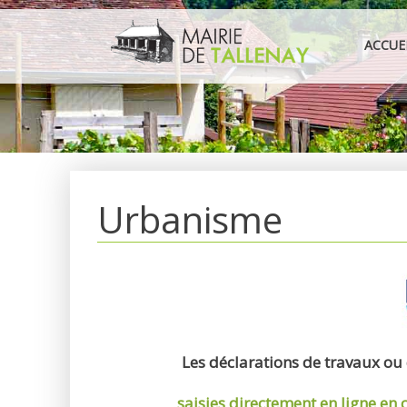
Aller
au
ACCUE
contenu
Urbanisme
Les déclarations de travaux ou
saisies directement en ligne
en 