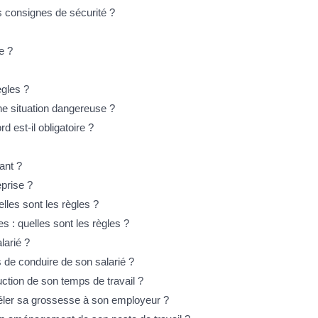
es consignes de sécurité ?
e ?
ègles ?
une situation dangereuse ?
 est-il obligatoire ?
ant ?
eprise ?
elles sont les règles ?
s : quelles sont les règles ?
larié ?
s de conduire de son salarié ?
uction de son temps de travail ?
véler sa grossesse à son employeur ?