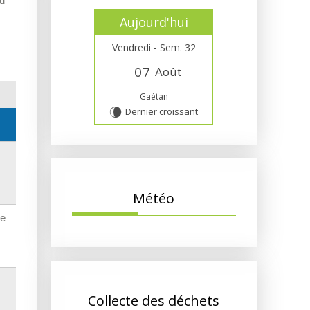
du
Aujourd'hui
Vendredi - Sem. 32
0
7
Août
Gaétan
Dernier croissant
V
Météo
re
Collecte des déchets