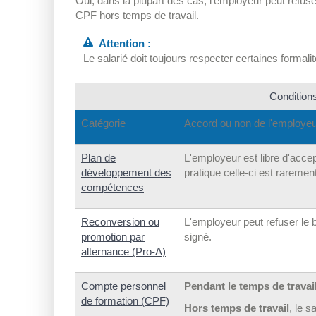
Oui, dans la plupart des cas, l'employeur peut refuse
CPF hors temps de travail.
Attention :
Le salarié doit toujours respecter certaines formal
Conditions
Catégorie
Accord ou non de l'employe
Plan de
L'employeur est libre d'acce
développement des
pratique celle-ci est raremen
compétences
Reconversion ou
L'employeur peut refuser le 
promotion par
signé.
alternance (Pro-A)
Compte personnel
Pendant le temps de travai
de formation (CPF)
Hors temps de travail
, le 