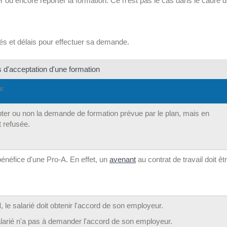
r ou encore reporter la formation. Ce n'est pas le cas dans le cadre 
ités et délais pour effectuer sa demande.
 d'acceptation d'une formation
ur
pter ou non la demande de formation prévue par le plan, mais en
t refusée.
bénéfice d'une Pro-A. En effet, un
avenant
au contrat de travail doit êt
l
, le salarié doit obtenir l'accord de son employeur.
salarié n'a pas à demander l'accord de son employeur.