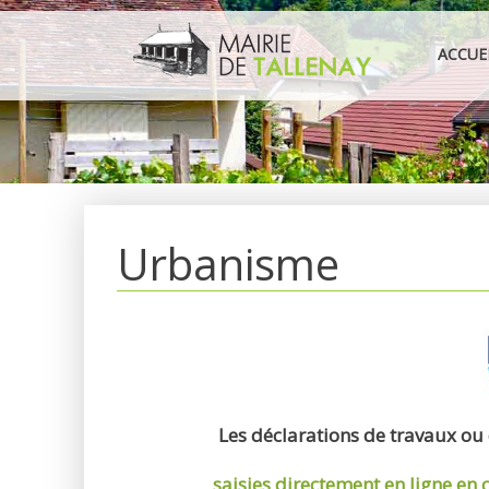
Aller
au
ACCUE
contenu
Urbanisme
Les déclarations de travaux ou
saisies directement en ligne
en 