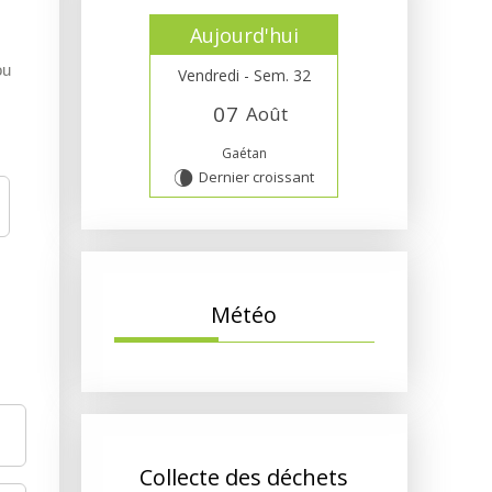
Aujourd'hui
ou
Vendredi - Sem. 32
0
7
Août
Gaétan
Dernier croissant
V
Météo
Collecte des déchets