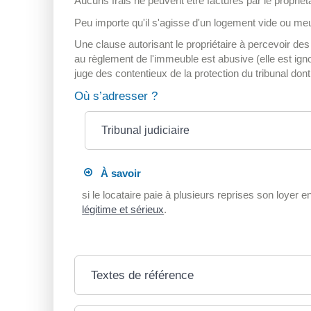
Aucuns frais ne peuvent être facturés par le propriét
Peu importe qu'il s'agisse d'un logement vide ou me
Une clause autorisant le propriétaire à percevoir de
au règlement de l'immeuble est abusive (elle est igno
juge des contentieux de la protection du tribunal don
Où s’adresser ?
Tribunal judiciaire
À savoir
si le locataire paie à plusieurs reprises son loyer en
légitime et sérieux
.
Textes de référence