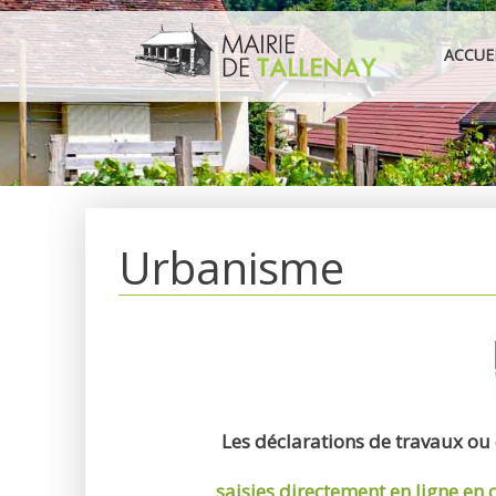
Aller
au
ACCUE
contenu
Urbanisme
Les déclarations de travaux ou
saisies directement en ligne
en 