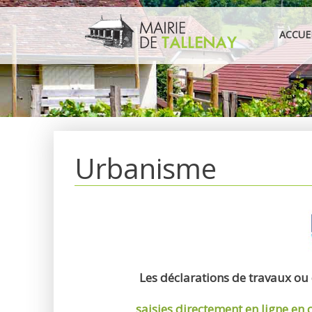
Aller
au
ACCUE
contenu
Urbanisme
Les déclarations de travaux ou
saisies directement en ligne
en 