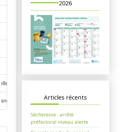
2026
?
ective s'il est licencié ?
Articles récents
ance collective ?
Sécheresse : arrêté
préfectoral niveau alerte