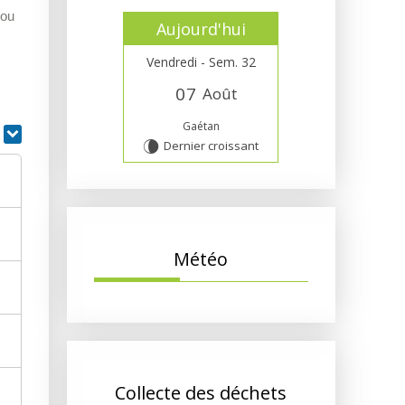
 ou
Aujourd'hui
Vendredi - Sem. 32
0
7
Août
Gaétan
r
Dernier croissant
V
Météo
Collecte des déchets