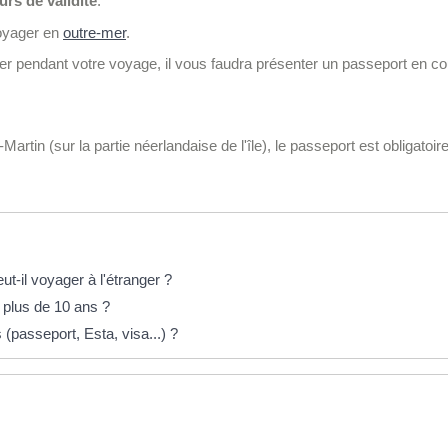
urs de validité
.
voyager en
outre-mer
.
ger pendant votre voyage, il vous faudra présenter un passeport en c
Martin (sur la partie néerlandaise de l'île), le passeport est obligatoire
t-il voyager à l'étranger ?
 plus de 10 ans ?
(passeport, Esta, visa...) ?