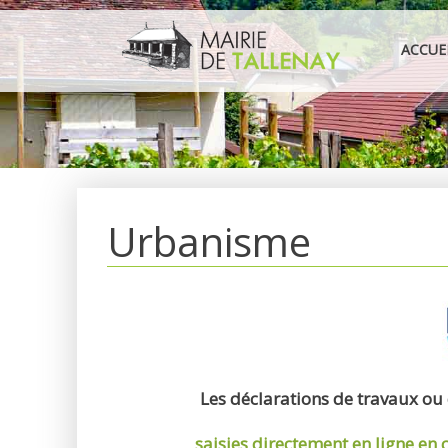
Aller
au
ACCUE
contenu
Urbanisme
Les déclarations de travaux ou
saisies directement en ligne
en 