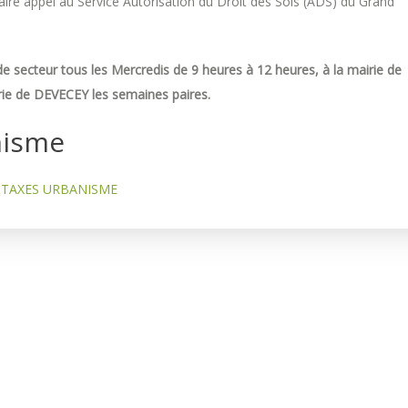
re appel au Service Autorisation du Droit des Sols (ADS) du Grand
e secteur tous les Mercredis de 9 heures à 12 heures, à la mairie de
ie de DEVECEY les semaines paires.
nisme
TAXES URBANISME