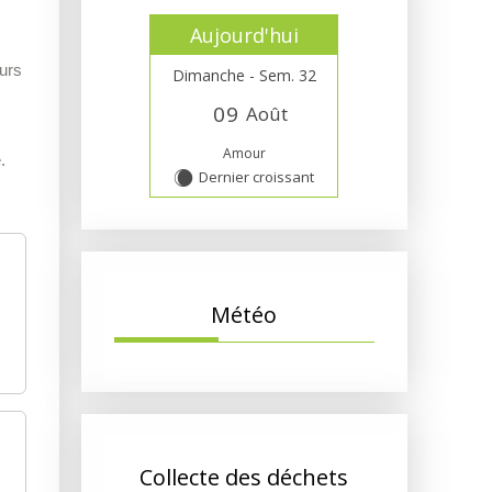
Aujourd'hui
ours
Dimanche - Sem. 32
0
9
Août
Amour
.
Dernier croissant
X
Météo
Collecte des déchets