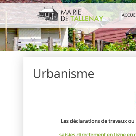
Aller
au
ACCUE
contenu
Urbanisme
Les déclarations de travaux ou
saisies directement en ligne
en 