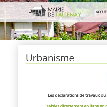
Aller
au
ACCUE
contenu
Urbanisme
Les déclarations de travaux ou
saisies directement en ligne
en 