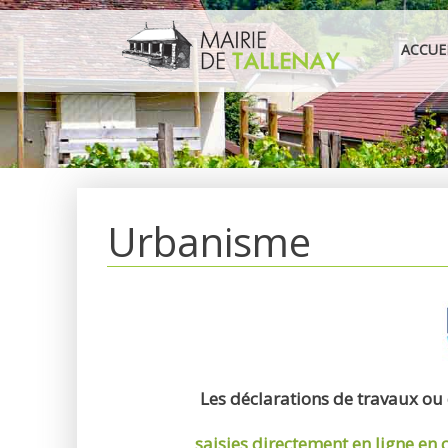
Aller
au
ACCUE
contenu
Urbanisme
Les déclarations de travaux ou
saisies directement en ligne
en 