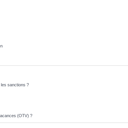
en
 les sanctions ?
é vacances (OTV) ?