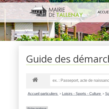
Aller
au
ACCUE
contenu
Guide des démarc
Accueil particuliers
>
Loisirs - Sports - Culture
>
Sp
Fiche pratique